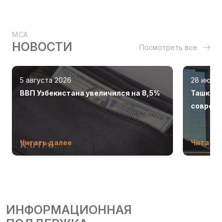
MCA
НОВОСТИ
Посмотреть все
5 августа 2026
28 июля
ВВП Узбекистана увеличился на 8,5%
Ташкент
соврем
Читать далее
Читать 
ИНФОРМАЦИОННАЯ