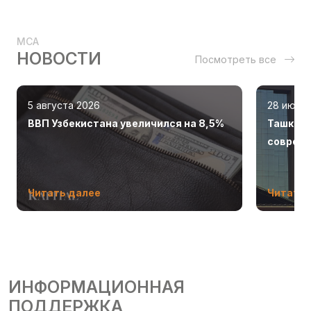
MCA
НОВОСТИ
Посмотреть все
5 августа 2026
28 июля
ВВП Узбекистана увеличился на 8,5%
Ташкент
соврем
Читать далее
Читать 
ИНФОРМАЦИОННАЯ
ПОДДЕРЖКА