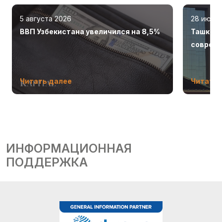
5 августа 2026
28 июля
ВВП Узбекистана увеличился на 8,5%
Ташкент
соврем
Читать далее
Читать 
ИНФОРМАЦИОННАЯ
ПОДДЕРЖКА