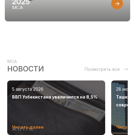
2025
MCA
MCA
НОВОСТИ
Посмотреть все
5 августа 2026
28 июля
ВВП Узбекистана увеличился на 8,5%
Ташкент
соврем
Читать далее
Читать 