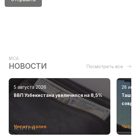
MCA
НОВОСТИ
Посмотреть все
5 августа 2026
28 июля
ВВП Узбекистана увеличился на 8,5%
Ташкент
соврем
Читать далее
Читать