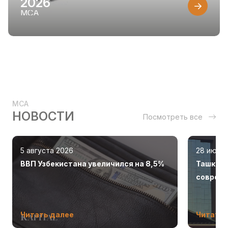
2026
MCA
MCA
НОВОСТИ
Посмотреть все
5 августа 2026
28 июля
ВВП Узбекистана увеличился на 8,5%
Ташкент
соврем
Читать далее
Читать 