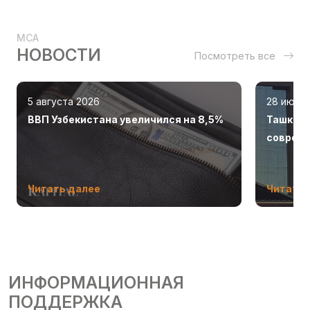
MCA
НОВОСТИ
Посмотреть все
5 августа 2026
28 июля
ВВП Узбекистана увеличился на 8,5%
Ташкент
соврем
Читать далее
Читать 
ИНФОРМАЦИОННАЯ
ПОДДЕРЖКА