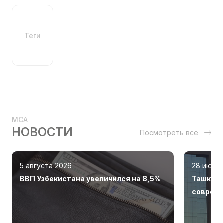
Теги
MCA
НОВОСТИ
Посмотреть все
5 августа 2026
28 июля
ВВП Узбекистана увеличился на 8,5%
Ташкент
соврем