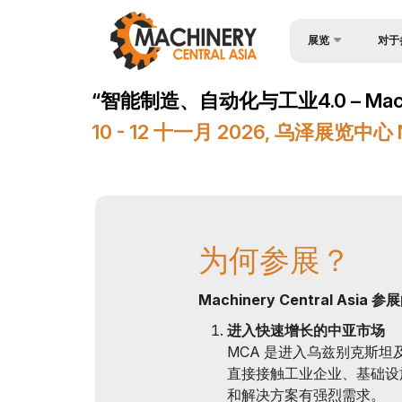
展览
对于
为何参
Wire & Cables Centr
“智能制造、自动化与工业4.0 – Machiner
入境签
关于展会
10 - 12 十一月 2026, 乌泽展览中
参与机
产品类别
工作时
参展商名单
展位预
商业计划
为何参展？
成为赞
官方支持
展台搭
地点及工作时间
Machinery Central Asia
货物与
世博日报
进入快速增长的中亚市场
MCA 是进入乌兹别克斯
参展商
媒体支持
直接接触工业企业、基础设
官方航
活动计划
和解决方案有强烈需求。