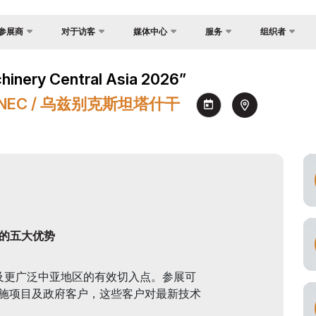
参展商
对于访客
媒体中心
服务
组织者
反馈
国家焦点
照片库
为什么访问？
展？
al Asia
y Central Asia 2026”
联系方式
货物与交付
视频库
场地
证制度
心 NEC / 乌兹别克斯坦塔什干
关于主办方
官方旅行社
新闻稿
工作时间
会
签证
消息
参观展览
间
注册为媒体
如何前往展会
订
参观规则
助商
官方旅行社
建
 参展的五大优势
交付
坦及更广泛中亚地区的有效切入点。参展可
须知
施项目及政府客户，这些客户对最新技术
空承运商