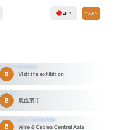
ZH
个人专区
UZ
EN
RU
Visit the exhibition
展位预订
Wire & Cables Central Asia