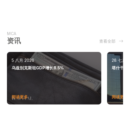
MCA
资讯
查看全部
5 八月 2026
28 七月 2
乌兹别克斯坦GDP增长8.5%
塔什干巩
阅读更多
阅读更多