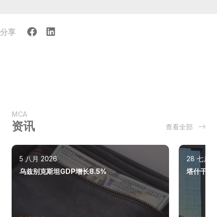
分享
MCA
资讯
查看全部
5 八月 2026
28 七月 2
乌兹别克斯坦GDP增长8.5%
塔什干巩