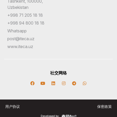
Tashkent, 100000,
Uzbekistan
+998 71 205 18 18
+998 94 800 18 18
Whatsapp
post@iteca.uz
www.iteca.uz
社交网络
用户协议
保密政策
Developed by: