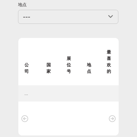
地点
---
最
展
喜
公
国
位
地
欢
司
家
号
点
的
...