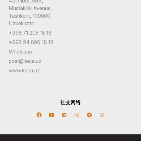
4th Floor, 59A,
Mustakillik Avenue,
Tashkent, 100000,
Uzbekistan
+998 71 205 18 18
+998 94 800 18 18
Whatsapp
post@iteca.uz
www.iteca.uz
社交网络