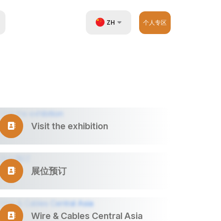
ZH
个人专区
UZ
EN
RU
Visit the exhibition
展位预订
Wire & Cables Central Asia