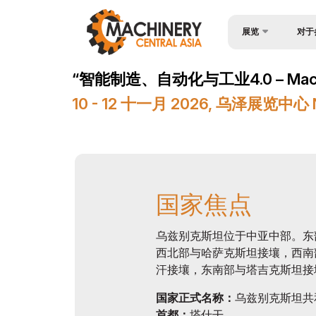
展览
对于
为何参
Wire & Cables Centr
“智能制造、自动化与工业4.0 – Machiner
入境签
关于展会
10 - 12 十一月 2026, 乌泽展览中
参与机
产品类别
工作时
参展商名单
展位预
商业计划
国家焦点
成为赞
官方支持
展台搭
地点及工作时间
乌兹别克斯坦位于中亚中部。东
西北部与哈萨克斯坦接壤，西南
货物与
世博日报
汗接壤，东南部与塔吉克斯坦接壤。
参展商
媒体支持
国家正式名称：
乌兹别克斯坦共
官方航
活动计划
首都：
塔什干