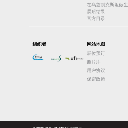
在乌兹别克斯坦做生
展后结果
官方目录
组织者
网站地图
展位预订
照片库
用户协议
保密政策
© 2026 Iteca Exhibitions | 版权所有。