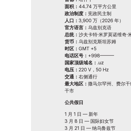
面积：
44.74 万平方公里
在乌兹别克斯坦做生意
政治制度：
宪政民主制
展后结果
人口：
3,900 万（2026 年）
官方语言：
乌兹别克语
官方目录
总统：
沙夫卡特·米罗莫诺维奇·
货币：
乌兹别克斯坦苏姆
时区：
GMT +5
电话区号：
+998———
国家顶级域名：
.uz
电压：
220 V，50 Hz
交通：
右侧通行
最大地区：
撒马尔罕州、费尔干
干市
公共假日
1 月 1 日 — 新年
3 月 8 日 — 国际妇女节
3 月 21 日 — 纳乌鲁兹节