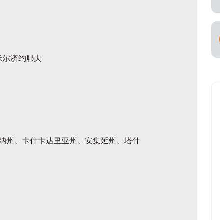
米尔济约耶夫
纳州、卡什卡达里亚州、安集延州、塔什