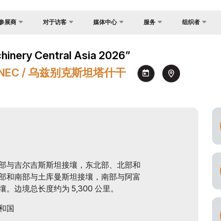
参展商
对于访客
媒体中心
服务
组织者
反馈
国家焦点
照片库
为什么访问？
展？
al Asia
y Central Asia 2026”
联系方式
货物与交付
视频库
场地
证制度
心 NEC / 乌兹别克斯坦塔什干
关于主办方
官方旅行社
新闻稿
工作时间
会
签证
消息
参观展览
间
注册为媒体
如何前往展会
订
参观规则
助商
官方旅行社
建
部与吉尔吉斯斯坦接壤，东北部、北部和
部和南部与土库曼斯坦接壤，南部与阿富
交付
边境总长度约为 5,300 公里。
须知
和国
空承运商