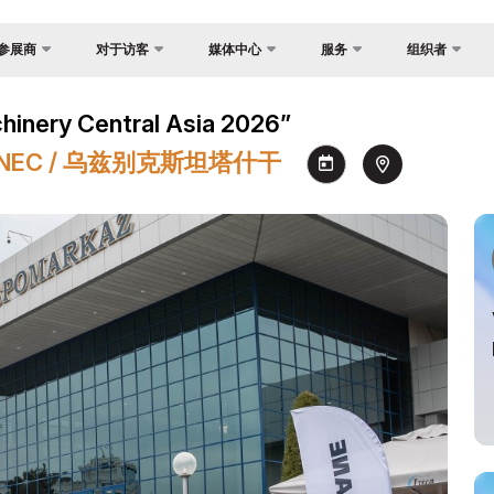
参展商
对于访客
媒体中心
服务
组织者
反馈
国家焦点
照片库
为什么访问？
展？
al Asia
y Central Asia 2026”
联系方式
货物与交付
视频库
场地
证制度
心 NEC / 乌兹别克斯坦塔什干
关于主办方
官方旅行社
新闻稿
工作时间
会
签证
消息
参观展览
间
注册为媒体
如何前往展会
订
参观规则
助商
官方旅行社
建
交付
须知
空承运商