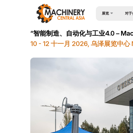
展览
对于
为何参
Wire & Cables Centr
“智能制造、自动化与工业4.0 – Machiner
入境签
关于展会
10 - 12 十一月 2026, 乌泽展览中
参与机
产品类别
工作时
参展商名单
展位预
商业计划
成为赞
官方支持
展台搭
地点及工作时间
货物与
世博日报
参展商
媒体支持
官方航
活动计划