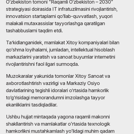
O‘zbekiston tomoni “Raqamli O‘zbekiston – 2030”
strategiyasi doirasida IT infratuzilmasini rivojlantirish,
innovatsion startaplarni qo‘llab-quvvatlash, yuqori
malakali mutaxassislar tayyorlashga qaratilgan
tashabbuslarni taqdim etdi.
Ta’kidlanganidek, mamlakat Xitoy kompaniyalari bilan
qo‘shma loyihalarni, jumladan, intellektual hisoblash
markazlarini yaratish va sanoat buyumlar internetini
rivojlantirishni faol ilgari surmoqda.
Muzokaralar yakunida tomonlar Xitoy Sanoat va
axborotlashtirish vazirligi va Markaziy Osiyo
davlatlarining tegishli idoralari o‘rtasida hamkorlik
to‘g‘risidagi memorandumni imzolashga tayyor
ekanliklarini tasdiqladilar.
Ushbu hujjat mintaqada yagona raqamli makonni
shakllantirish va mamlakatlar oʻrtasida texnologik
hamkorlikni mustahkamlash yoʻlidagi muhim qadam