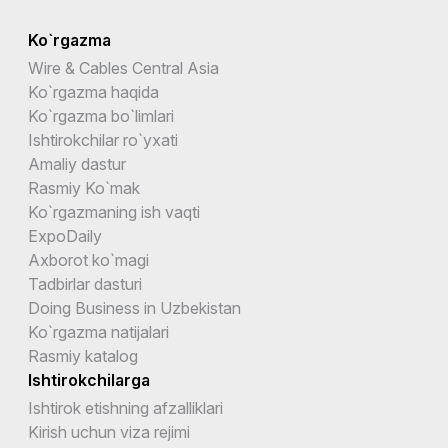
Ko`rgazma
Wire & Cables Central Asia
Ko`rgazma haqida
Ko`rgazma bo`limlari
Ishtirokchilar ro`yxati
Amaliy dastur
Rasmiy Ko`mak
Ko`rgazmaning ish vaqti
ExpoDaily
Axborot ko`magi
Tadbirlar dasturi
Doing Business in Uzbekistan
Ko`rgazma natijalari
Rasmiy katalog
Ishtirokchilarga
Ishtirok etishning afzalliklari
Kirish uchun viza rejimi