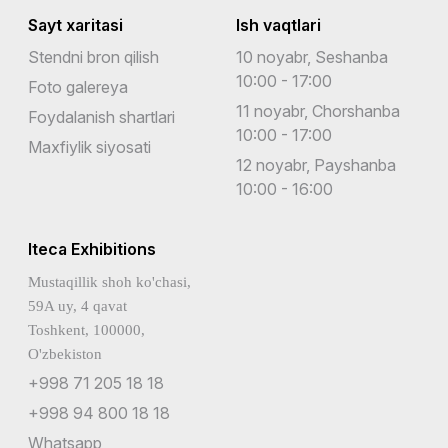
Sayt xaritasi
Ish vaqtlari
Stendni bron qilish
10 noyabr, Seshanba
10:00 - 17:00
Foto galereya
11 noyabr, Chorshanba
Foydalanish shartlari
10:00 - 17:00
Maxfiylik siyosati
12 noyabr, Payshanba
10:00 - 16:00
Iteca Exhibitions
Mustaqillik shoh ko'chasi,
59A uy, 4 qavat
Toshkent, 100000,
O'zbekiston
+998 71 205 18 18
+998 94 800 18 18
Whatsapp