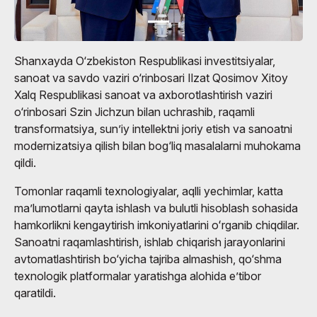
Shanxayda O‘zbekiston Respublikasi investitsiyalar,
sanoat va savdo vaziri o‘rinbosari Ilzat Qosimov Xitoy
Xalq Respublikasi sanoat va axborotlashtirish vaziri
o‘rinbosari Szin Jichzun bilan uchrashib, raqamli
transformatsiya, sun’iy intellektni joriy etish va sanoatni
modernizatsiya qilish bilan bog‘liq masalalarni muhokama
qildi.
Tomonlar raqamli texnologiyalar, aqlli yechimlar, katta
maʼlumotlarni qayta ishlash va bulutli hisoblash sohasida
hamkorlikni kengaytirish imkoniyatlarini oʻrganib chiqdilar.
Sanoatni raqamlashtirish, ishlab chiqarish jarayonlarini
avtomatlashtirish bo‘yicha tajriba almashish, qo‘shma
texnologik platformalar yaratishga alohida e’tibor
qaratildi.