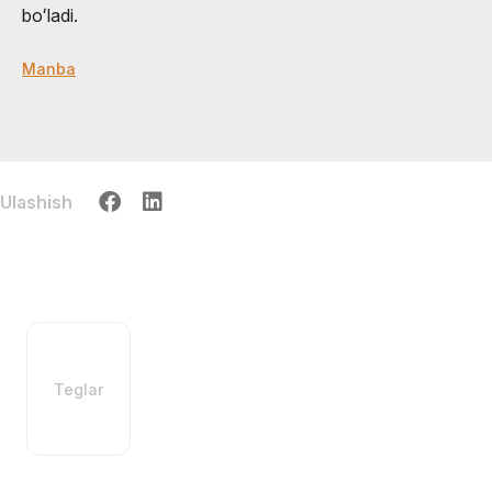
boʻladi.
Manba
Ulashish
Teglar