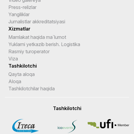
Video galereya
Press-relizlar
Yangiliklar
Jurnalistlar akkreditatsiyasi
Xizmatlar
Mamlakat haqida ma`lumot
Yuklarni yetkazib berish. Logistika
Rasmiy turoperator
Viza
Tashkilotchi
Qayta aloqa
Aloqa
Tashkilotchilar haqida
Tashkilotchi