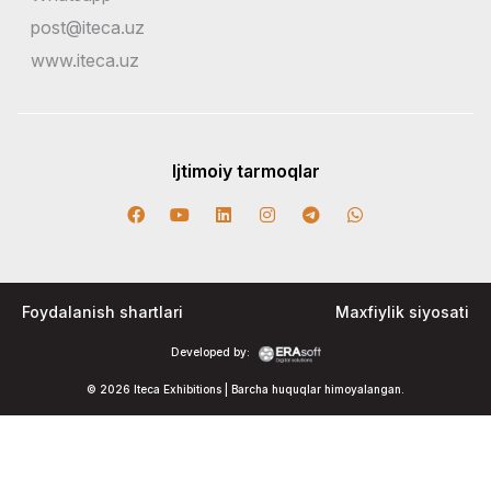
post@iteca.uz
www.iteca.uz
Ijtimoiy tarmoqlar
Foydalanish shartlari
Maxfiylik siyosati
Developed by:
© 2026 Iteca Exhibitions | Barcha huquqlar himoyalangan.