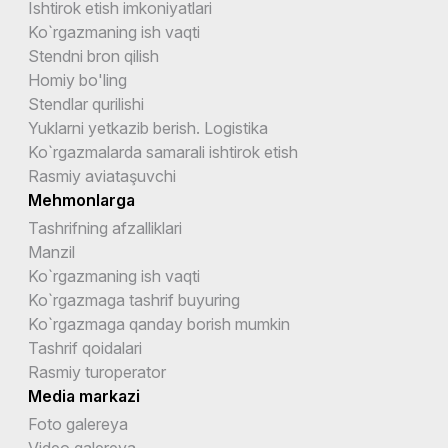
Ishtirok etish imkoniyatlari
Ko`rgazmaning ish vaqti
Stendni bron qilish
Homiy bo'ling
Stendlar qurilishi
Yuklarni yetkazib berish. Logistika
Ko`rgazmalarda samarali ishtirok etish
Rasmiy aviataşuvchi
Mehmonlarga
Tashrifning afzalliklari
Manzil
Ko`rgazmaning ish vaqti
Ko`rgazmaga tashrif buyuring
Ko`rgazmaga qanday borish mumkin
Tashrif qoidalari
Rasmiy turoperator
Media markazi
Foto galereya