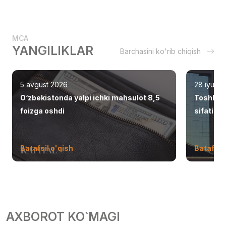
MCA
YANGILIKLAR
Barchasini ko'rib chiqish
5 avgust 2026
28 iyul 2
O‘zbekistonda yalpi ichki mahsulot 8,5
Toshken
foizga oshdi
sifatid
Batafsil o'qish
Batafsil 
AXBOROT KO`MAGI