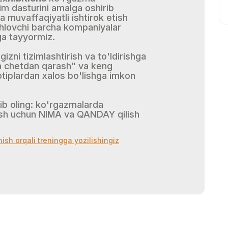
'lim dasturini amalga oshirib
muvaffaqiyatli ishtirok etish
ohlovchi barcha kompaniyalar
ga tayyormiz.
izni tizimlashtirish va to'ldirishga
a chetdan qarash" va keng
otiplardan xalos bo'lishga imkon
ilib oling: ko'rgazmalarda
hish uchun NIMA va QANDAY qilish
nish orqali treningga yozilishingiz