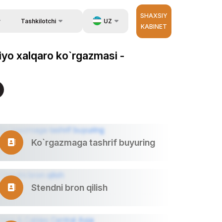
SHAXSIY
UZ
Tashkilotchi
KABINET
Qayta aloqa
ida ma`lumot
EN
siyo xalqaro ko`rgazmasi -
Aloqa
zib berish.
RU
Tashkilotchilar haqida
ZH
erator
Ko`rgazmaga tashrif buyuring
Stendni bron qilish