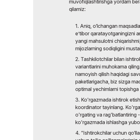
muvofiqlashtirishga yordam bera
Rasmiy a
Doing Business in
qilamiz:
Uzbekistan
Ko`rgazma natijalari
1. Aniq, o‘lchangan maqsadla
e’tibor qaratayotganingizni ani
Rasmiy katalog
yangi mahsulotni chiqarishmi,
mijozlarning sodiqligini mus
2. Tashkilotchilar bilan ishti
variantlarini muhokama qilin
namoyish qilish haqidagi savo
paketlarigacha, biz sizga ma
optimal yechimlarni topishg
3. Ko'rgazmada ishtirok etish
koordinator tayinlang. Ko'rg
o'rgating va rag'batlantiring 
ko'rgazmada ishlashga yubor
4. “Ishtirokchilar uchun qo‘l