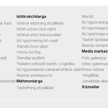
Ishtirokchilarga
Manzil
Ko`rgazmaning 
al Asia
Ishtirok etishning afzalliklari
Ko`rgazmaga ta
Kirish uchun viza rejimi
Ko`rgazmaga q
i
Ishtirok etish imkoniyatlari
Tashrif qoidalar
i
Ko`rgazmaning ish vaqti
Rasmiy turoper
Stendni bron qilish
Media markaz
Homiy bo'ling
aqti
Stendlar qurilishi
Foto galereya
Yuklarni yetkazib berish. Logistika
Video galereya
Ko`rgazmalarda samarali ishtirok etish
Press-relizlar
Rasmiy aviataşuvchi
Yangiliklar
Uzbekistan
Mehmonlarga
Jurnalistlar akk
Xizmatlar
Tashrifning afzalliklari