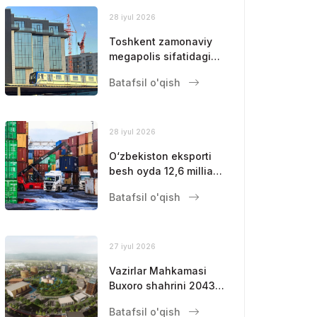
28 iyul 2026
Toshkent zamonaviy
megapolis sifatidagi
mavqeini
Batafsil o'qish
mustahkamlamoqda
28 iyul 2026
O‘zbekiston eksporti
besh oyda 12,6 milliard
dollarga yetdi
Batafsil o'qish
27 iyul 2026
Vazirlar Mahkamasi
Buxoro shahrini 2043-
yilgacha
Batafsil o'qish
rivojlantirishning bosh