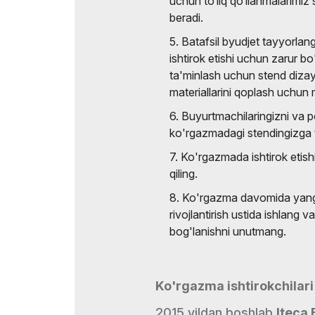
uchun to‘liq qo‘llanmalarimiz
beradi.
5. Batafsil byudjet tayyorl
ishtirok etishi uchun zarur b
ta'minlash uchun stend diza
materiallarini qoplash uchun m
6. Buyurtmachilaringizni va po
ko'rgazmadagi stendingizga ta
7. Ko'rgazmada ishtirok etish
qiling.
8. Ko'rgazma davomida yangi 
rivojlantirish ustida ishlang v
bog'lanishni unutmang.
Ko'rgazma ishtirokchilari
2015 yildan boshlab
Iteca 