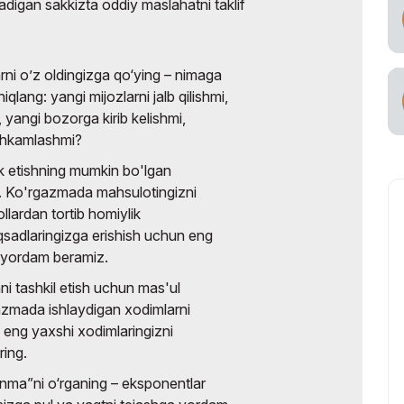
digan sakkizta oddiy maslahatni taklif
viataşuvchi
rni o’z oldingizga qo‘ying – nimaga
qlang: yangi mijozlarni jalb qilishmi,
 yangi bozorga kirib kelishmi,
tahkamlashmi?
rok etishning mumkin bo'lgan
g. Ko'rgazmada mahsulotingizni
llardan tortib homiylik
qsadlaringizga erishish uchun eng
a yordam beramiz.
ni tashkil etish uchun mas'ul
azmada ishlaydigan xodimlarni
- eng yaxshi xodimlaringizni
ing.
lanma”ni o‘rganing – eksponentlar