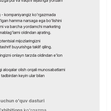
 sizga pul va vaqtni tejashga yordam
ang - kompaniyangiz ko'rgazmada
o'lgan hamma narsaga ega bo'lishini
yni va barcha yordamchi marketing
ablag'larni oldindan ajrating.
tentsial mijozlaringizni
shrif buyurishga taklif qiling.
ingizni onlayn tarzda oldindan e'lon
aloqalar olish orqali munosabatlarni
a tadbirdan keyin ular bilan
 uchun o'quv dasturi
Exhibitions
ko'rgazma