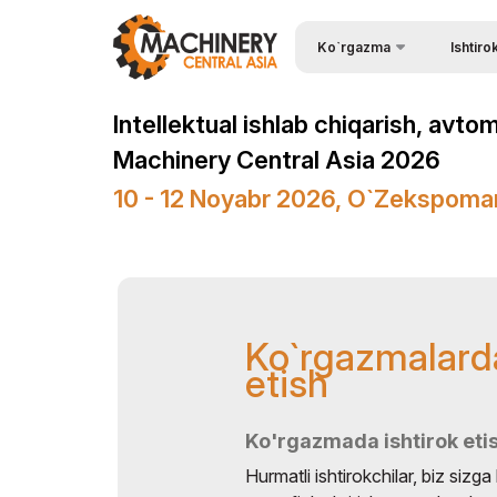
Ko`rgazma
Ishtiro
Ishtirok e
Wire & Cables Central Asia
Intellektual ishlab chiqarish, avto
Kirish uc
Ko`rgazma haqida
Machinery Central Asia 2026
Ishtirok e
Ko`rgazma bo`limlari
10 - 12 Noyabr 2026, O`zekspoma
Ko`rgazm
Ishtirokchilar ro`yxati
Stendni b
Amaliy dastur
Homiy bo
Rasmiy Ko`mak
Ko`rgazmalarda
Stendlar q
Ko`rgazmaning ish vaqti
etish
Yuklarni 
ExpoDaily
Logistika
Axborot ko`magi
Ko'rgazmada ishtirok eti
Ko`rgazm
Hurmatli ishtirokchilar, biz sizg
ishtirok e
Tadbirlar dasturi