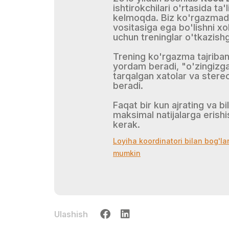
ishtirokchilari o'rtasida ta
kelmoqda. Biz ko'rgazmada 
vositasiga ega bo'lishni x
uchun treninglar o'tkazish
Trening ko'rgazma tajribang
yordam beradi, "o'zingizg
tarqalgan xatolar va stere
beradi.
Faqat bir kun ajrating va b
maksimal natijalarga eris
kerak.
Loyiha koordinatori bilan bog'la
mumkin
Ulashish