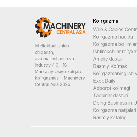
Ko`rgazma
Wire & Cables Centr
Ko`rgazma haqida
Ko`rgazma bo`limlar
Intellektual ishlab
Ishtirokchilar ro`yxat
chiqarish,
Amaliy dastur
avtomatlashtirish va
Industry 4.0 - 18-
Rasmiy Ko`mak
Markaziy Osiyo xalqaro
Ko`rgazmaning ish v
ko`rgazmasi - Machinery
ExpoDaily
Central Asia 2026
Axborot ko`magi
Tadbirlar dasturi
Doing Business in 
Ko`rgazma natijalari
Rasmiy katalog