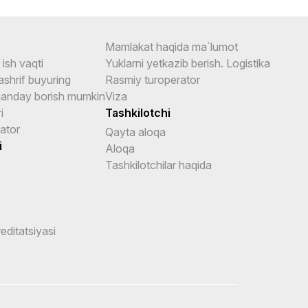
Mamlakat haqida ma`lumot
ish vaqti
Yuklarni yetkazib berish. Logistika
shrif buyuring
Rasmiy turoperator
anday borish mumkin
Viza
i
Tashkilotchi
ator
Qayta aloqa
i
Aloqa
Tashkilotchilar haqida
reditatsiyasi