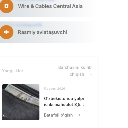
Wire & Cables Central Asia
Rasmiy aviataşuvchi
Barchasini ko'rib
Yangiliklar
chiqish
5 avgust 2026
O‘zbekistonda yalpi
ichki mahsulot 8,5
foizga oshdi
Batafsil o'qish