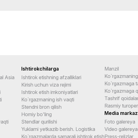
Ishtirokchilarga
Manzil
Ko`rgazmaning 
al Asia
Ishtirok etishning afzalliklari
Ko`rgazmaga ta
Kirish uchun viza rejimi
Ko`rgazmaga q
i
Ishtirok etish imkoniyatlari
Tashrif qoidalar
i
Ko`rgazmaning ish vaqti
Rasmiy turoper
Stendni bron qilish
Media markaz
Homiy bo'ling
aqti
Stendlar qurilishi
Foto galereya
Yuklarni yetkazib berish. Logistika
Video galereya
Ko`rgazmalarda samarali ishtirok etish
Press-relizlar