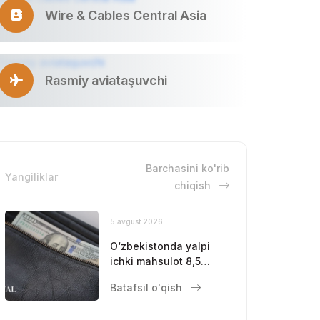
Wire & Cables Central Asia
Rasmiy aviataşuvchi
Barchasini ko'rib
Yangiliklar
chiqish
5 avgust 2026
O‘zbekistonda yalpi
ichki mahsulot 8,5
foizga oshdi
Batafsil o'qish