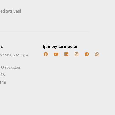
reditatsiyasi
ns
Ijtimoiy tarmoqlar
o'chasi, 59A uy, 4
 O'zbekiston
 18
 18