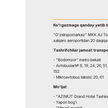
Ko'rgazmaga qanday yetib 
"O'zekspomarkaz" MKK AJ Tos
xalqaro aeroportidan 20 daqiqa
Tashrifchilar jamoat transpo
- "Bodomzor" metro bekati
- Avtobuslar№ 9, 19, 24, 26, 51, 
152
- Mikroavtobus taksisi: 20, 61
Mo'ljal:
- "AZIMUT Grand Hotel Tashk
- Yapon bog'i