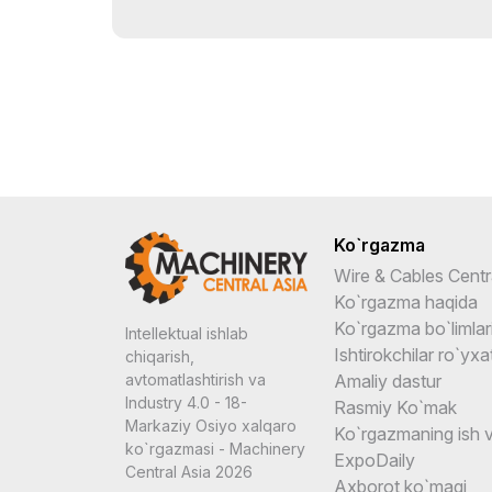
Ko`rgazma
Wire & Cables Centr
Ko`rgazma haqida
Ko`rgazma bo`limlar
Intellektual ishlab
Ishtirokchilar ro`yxat
chiqarish,
Amaliy dastur
avtomatlashtirish va
Industry 4.0 - 18-
Rasmiy Ko`mak
Markaziy Osiyo xalqaro
Ko`rgazmaning ish v
ko`rgazmasi - Machinery
ExpoDaily
Central Asia 2026
Axborot ko`magi