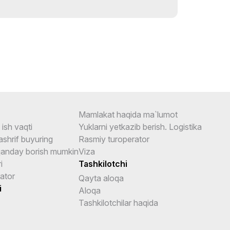
Mamlakat haqida ma`lumot
ish vaqti
Yuklarni yetkazib berish. Logistika
shrif buyuring
Rasmiy turoperator
anday borish mumkin
Viza
i
Tashkilotchi
ator
Qayta aloqa
i
Aloqa
Tashkilotchilar haqida