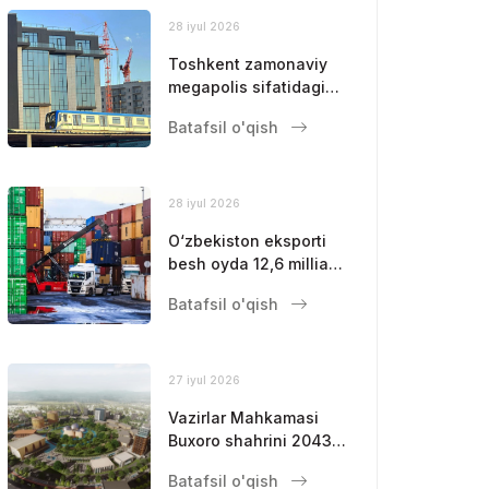
28 iyul 2026
Toshkent zamonaviy
megapolis sifatidagi
mavqeini
Batafsil o'qish
mustahkamlamoqda
28 iyul 2026
O‘zbekiston eksporti
besh oyda 12,6 milliard
dollarga yetdi
Batafsil o'qish
27 iyul 2026
Vazirlar Mahkamasi
Buxoro shahrini 2043-
yilgacha
Batafsil o'qish
rivojlantirishning bosh