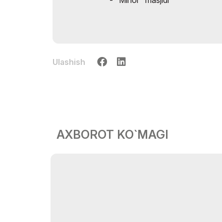
- "Minor" masjidi
Ulashish
AXBOROT KO`MAGI