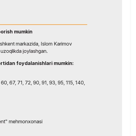
borish mumkin
hkent markazida, Islom Karimov
 uzoqlikda joylashgan.
rtidan foydalanishlari mumkin:
60, 67, 71, 72, 90, 91, 93, 95, 115, 140,
ent" mehmonxonasi