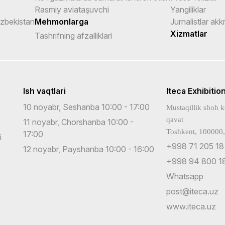
Rasmiy aviataşuvchi
Yangiliklar
Uzbekistan
Mehmonlarga
Jurnalistlar akk
Xizmatlar
Tashrifning afzalliklari
Ish vaqtlari
Iteca Exhibitio
10 noyabr, Seshanba 10:00 - 17:00
Mustaqillik shoh k
qavat
11 noyabr, Chorshanba 10:00 -
Toshkent, 100000,
17:00
i
+998 71 205 18
12 noyabr, Payshanba 10:00 - 16:00
+998 94 800 18
Whatsapp
post@iteca.uz
www.iteca.uz