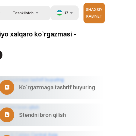
SHAXSIY
UZ
Tashkilotchi
KABINET
Qayta aloqa
ida ma`lumot
EN
siyo xalqaro ko`rgazmasi -
Aloqa
zib berish.
RU
Tashkilotchilar haqida
ZH
erator
Ko`rgazmaga tashrif buyuring
Stendni bron qilish