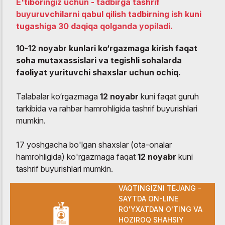
E'tiboringiz uchun - tadbirga tashrif
buyuruvchilarni qabul qilish tadbirning ish kuni
tugashiga 30 daqiqa qolganda yopiladi.
10-12 noyabr kunlari ko‘rgazmaga kirish faqat
soha mutaxassislari va tegishli sohalarda
faoliyat yurituvchi shaxslar uchun ochiq.
Talabalar ko‘rgazmaga
12
noyabr
kuni faqat guruh
tarkibida va rahbar hamrohligida tashrif buyurishlari
mumkin.
17 yoshgacha bo'lgan shaxslar (ota-onalar
hamrohligida) ko'rgazmaga faqat
12
noyabr
kuni
tashrif buyurishlari mumkin.
VAQTINGIZNI TEJANG -
SAYTDA ON-LINE
RO'YXATDAN O'TING VA
HOZIROQ SHAHSIY