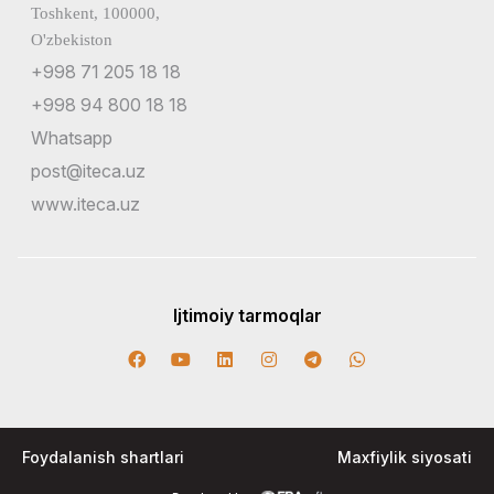
Toshkent, 100000,
O'zbekiston
+998 71 205 18 18
+998 94 800 18 18
Whatsapp
post@iteca.uz
www.iteca.uz
Ijtimoiy tarmoqlar
Foydalanish shartlari
Maxfiylik siyosati