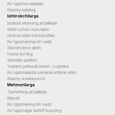
Ko`rgazma natijalari
Rasmiy katalog
Ishtirokchilarga
Ishtirok etishning afzalliklari
Kirish uchun viza rejimi
Ishtirok etish imkoniyatlari
Ko`rgazmaning ish vaqti
Stendni bron qilish
Homiy bo'ling
Stendlar qurilishi
Yuklarni yetkazib berish. Logistika
Ko`rgazmalarda samarali ishtirok etish
Rasmiy aviataşuvchi
Mehmonlarga
Tashrifning afzalliklari
Manzil
Ko`rgazmaning ish vaqti
Ko`rgazmaga tashrif buyuring