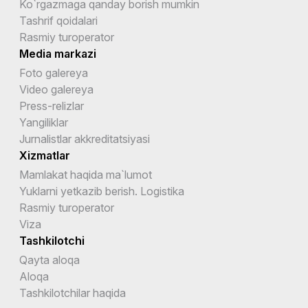
Ko`rgazmaga qanday borish mumkin
Tashrif qoidalari
Rasmiy turoperator
Media markazi
Foto galereya
Video galereya
Press-relizlar
Yangiliklar
Jurnalistlar akkreditatsiyasi
Xizmatlar
Mamlakat haqida ma`lumot
Yuklarni yetkazib berish. Logistika
Rasmiy turoperator
Viza
Tashkilotchi
Qayta aloqa
Aloqa
Tashkilotchilar haqida