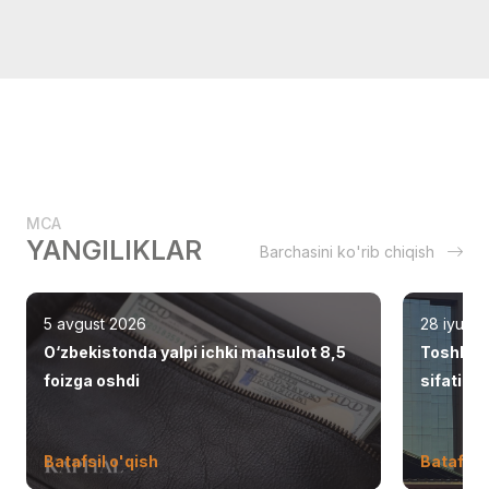
MCA
YANGILIKLAR
Barchasini ko'rib chiqish
5 avgust 2026
28 iyul 2
O‘zbekistonda yalpi ichki mahsulot 8,5
Toshken
foizga oshdi
sifatid
Batafsil o'qish
Batafsil 