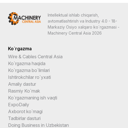
Intellektual ishlab chiqarish,
avtomatlashtirish va Industry 4.0 - 18-
Markaziy Osiyo xalqaro ko`rgazmasi -
Machinery Central Asia 2026
Ko`rgazma
Wire & Cables Central Asia
Ko`rgazma haqida
Ko`rgazma bo`limlari
Ishtirokchilar ro`yxati
Amaliy dastur
Rasmiy Ko`mak
Ko`rgazmaning ish vaqti
ExpoDaily
Axborot ko`magi
Tadbirlar dasturi
Doing Business in Uzbekistan