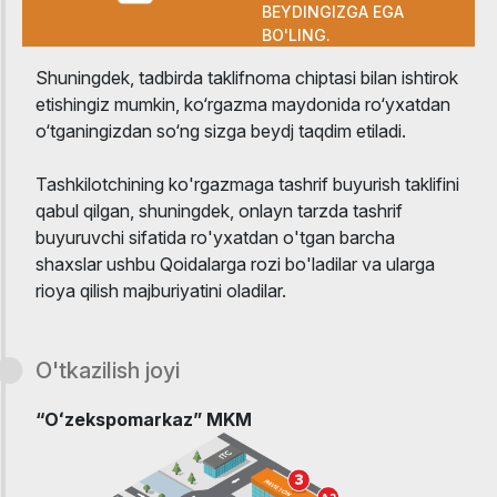
BEYDINGIZGA EGA
BO'LING.
Shuningdek, tadbirda taklifnoma chiptasi bilan ishtirok
etishingiz mumkin, ko‘rgazma maydonida ro‘yxatdan
o‘tganingizdan so‘ng sizga beydj taqdim etiladi.
Tashkilotchining ko'rgazmaga tashrif buyurish taklifini
qabul qilgan, shuningdek, onlayn tarzda tashrif
buyuruvchi sifatida ro'yxatdan o'tgan barcha
shaxslar ushbu Qoidalarga rozi bo'ladilar va ularga
rioya qilish majburiyatini oladilar.
O'tkazilish joyi
“Oʻzekspomarkaz” MKM