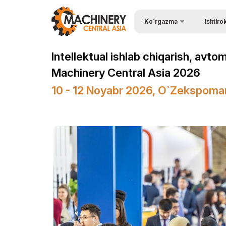
Ko`rgazma
Ishtiro
Ishtirok e
Wire & Cables Central Asia
Intellektual ishlab chiqarish, avto
Kirish uc
Ko`rgazma haqida
Machinery Central Asia 2026
Ishtirok e
Ko`rgazma bo`limlari
10 - 12 Noyabr 2026, O`zekspoma
Ko`rgazm
Ishtirokchilar ro`yxati
Stendni b
Amaliy dastur
Homiy bo
Rasmiy Ko`mak
Stendlar q
Ko`rgazmaning ish vaqti
Yuklarni 
ExpoDaily
Logistika
Axborot ko`magi
Ko`rgazm
ishtirok e
Tadbirlar dasturi