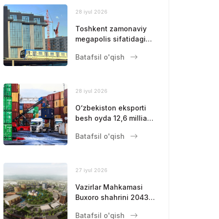
28 iyul 2026
Toshkent zamonaviy
megapolis sifatidagi
mavqeini
Batafsil o'qish
mustahkamlamoqda
28 iyul 2026
O‘zbekiston eksporti
besh oyda 12,6 milliard
dollarga yetdi
Batafsil o'qish
27 iyul 2026
Vazirlar Mahkamasi
Buxoro shahrini 2043-
yilgacha
Batafsil o'qish
rivojlantirishning bosh