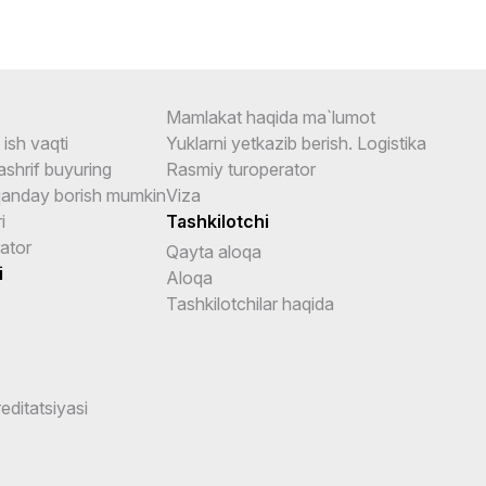
Mamlakat haqida ma`lumot
ish vaqti
Yuklarni yetkazib berish. Logistika
shrif buyuring
Rasmiy turoperator
anday borish mumkin
Viza
i
Tashkilotchi
ator
Qayta aloqa
i
Aloqa
Tashkilotchilar haqida
reditatsiyasi