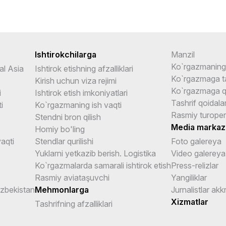
Ishtirokchilarga
Manzil
Ko`rgazmaning 
al Asia
Ishtirok etishning afzalliklari
Ko`rgazmaga ta
Kirish uchun viza rejimi
Ko`rgazmaga q
i
Ishtirok etish imkoniyatlari
Tashrif qoidalar
i
Ko`rgazmaning ish vaqti
Rasmiy turoper
Stendni bron qilish
Media markaz
Homiy bo'ling
aqti
Stendlar qurilishi
Foto galereya
Yuklarni yetkazib berish. Logistika
Video galereya
Ko`rgazmalarda samarali ishtirok etish
Press-relizlar
Rasmiy aviataşuvchi
Yangiliklar
Uzbekistan
Mehmonlarga
Jurnalistlar akk
Xizmatlar
Tashrifning afzalliklari