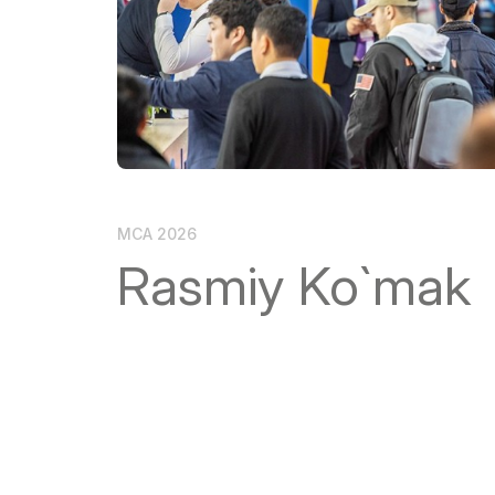
Rasmiy a
Doing Business in
Uzbekistan
Ko`rgazma natijalari
Rasmiy katalog
MCA 2026
Rasmiy Ko`mak