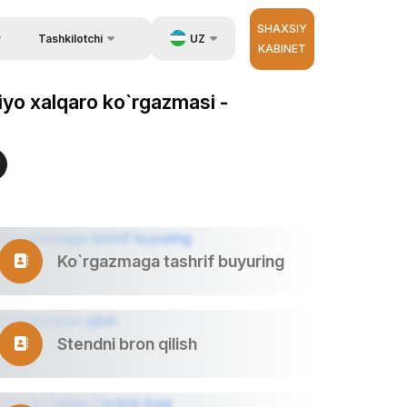
SHAXSIY
UZ
Tashkilotchi
KABINET
Qayta aloqa
ida ma`lumot
EN
siyo xalqaro ko`rgazmasi -
Aloqa
zib berish.
RU
Tashkilotchilar haqida
ZH
erator
Ko`rgazmaga tashrif buyuring
Stendni bron qilish