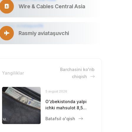
Wire & Cables Central Asia
Rasmiy aviataşuvchi
Barchasini ko'rib
Yangiliklar
chiqish
5 avgust 2026
O‘zbekistonda yalpi
ichki mahsulot 8,5
foizga oshdi
Batafsil o'qish