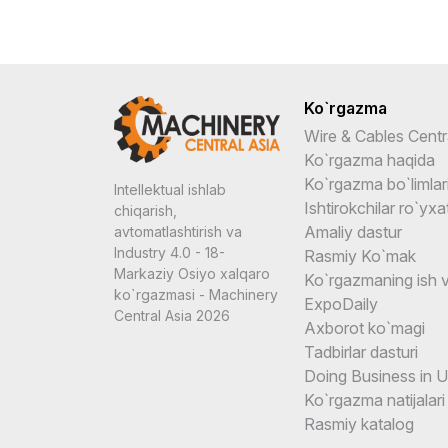
Ko`rgazma
Wire & Cables Centr
Ko`rgazma haqida
Ko`rgazma bo`limlar
Intellektual ishlab
Ishtirokchilar ro`yxat
chiqarish,
Amaliy dastur
avtomatlashtirish va
Industry 4.0 - 18-
Rasmiy Ko`mak
Markaziy Osiyo xalqaro
Ko`rgazmaning ish v
ko`rgazmasi - Machinery
ExpoDaily
Central Asia 2026
Axborot ko`magi
Tadbirlar dasturi
Doing Business in 
Ko`rgazma natijalari
Rasmiy katalog