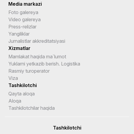
Media markazi
Foto galereya
Video galereya
Press-relizlar
Yangiliklar
Jurnalistlar akkreditatsiyasi
Xizmatlar
Mamlakat haqida ma`lumot
Yuklarni yetkazib berish. Logistika
Rasmiy turoperator
Viza
Tashkilotchi
Qayta aloqa
Aloqa
Tashkilotchilar haqida
Tashkilotchi