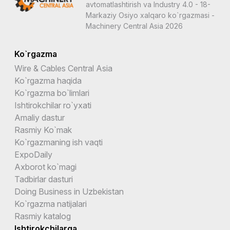
avtomatlashtirish va Industry 4.0 - 18-
Markaziy Osiyo xalqaro ko`rgazmasi -
Machinery Central Asia 2026
Ko`rgazma
Wire & Cables Central Asia
Ko`rgazma haqida
Ko`rgazma bo`limlari
Ishtirokchilar ro`yxati
Amaliy dastur
Rasmiy Ko`mak
Ko`rgazmaning ish vaqti
ExpoDaily
Axborot ko`magi
Tadbirlar dasturi
Doing Business in Uzbekistan
Ko`rgazma natijalari
Rasmiy katalog
Ishtirokchilarga