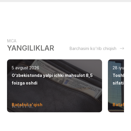
MCA
YANGILIKLAR
Barchasini ko'rib chiqish
5 avgust 2026
28 iyul 2
O‘zbekistonda yalpi ichki mahsulot 8,5
Toshken
foizga oshdi
sifatid
Batafsil o'qish
Batafsil 