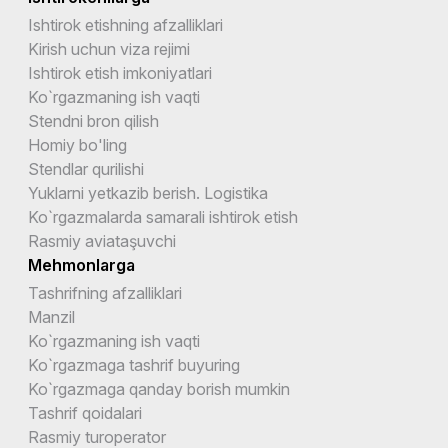
Ishtirok etishning afzalliklari
Kirish uchun viza rejimi
Ishtirok etish imkoniyatlari
Ko`rgazmaning ish vaqti
Stendni bron qilish
Homiy bo'ling
Stendlar qurilishi
Yuklarni yetkazib berish. Logistika
Ko`rgazmalarda samarali ishtirok etish
Rasmiy aviataşuvchi
Mehmonlarga
Tashrifning afzalliklari
Manzil
Ko`rgazmaning ish vaqti
Ko`rgazmaga tashrif buyuring
Ko`rgazmaga qanday borish mumkin
Tashrif qoidalari
Rasmiy turoperator