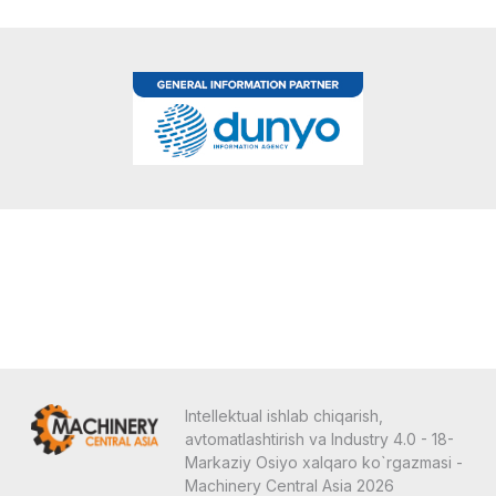
Intellektual ishlab chiqarish,
avtomatlashtirish va Industry 4.0 - 18-
Markaziy Osiyo xalqaro ko`rgazmasi -
Machinery Central Asia 2026