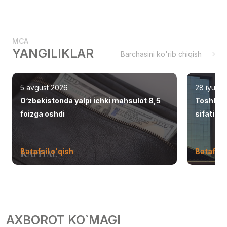
MCA
YANGILIKLAR
Barchasini ko'rib chiqish
5 avgust 2026
28 iyul 2
O‘zbekistonda yalpi ichki mahsulot 8,5
Toshken
foizga oshdi
sifatid
Batafsil o'qish
Batafsil 
AXBOROT KO`MAGI