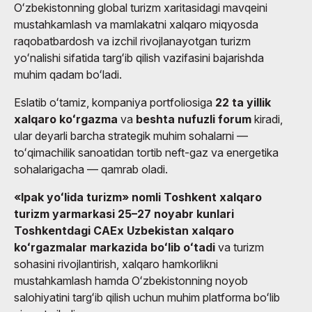
Oʻzbekistonning global turizm xaritasidagi mavqeini
mustahkamlash va mamlakatni xalqaro miqyosda
raqobatbardosh va izchil rivojlanayotgan turizm
yoʻnalishi sifatida targʻib qilish vazifasini bajarishda
muhim qadam boʻladi.
Eslatib oʻtamiz, kompaniya portfoliosiga
22 ta yillik
xalqaro koʻrgazma
va
beshta nufuzli forum
kiradi,
ular deyarli barcha strategik muhim sohalarni —
toʻqimachilik sanoatidan tortib neft-gaz va energetika
sohalarigacha — qamrab oladi.
«Ipak yoʻlida turizm» nomli Toshkent xalqaro
turizm yarmarkasi 25–27 noyabr kunlari
Toshkentdagi CAEx Uzbekistan xalqaro
koʻrgazmalar markazida boʻlib oʻtadi
va turizm
sohasini rivojlantirish, xalqaro hamkorlikni
mustahkamlash hamda Oʻzbekistonning noyob
salohiyatini targʻib qilish uchun muhim platforma boʻlib