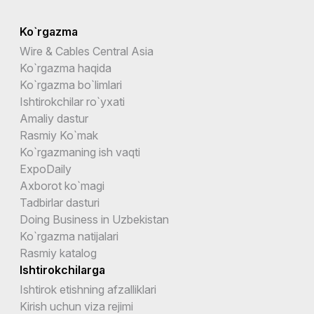
Ko`rgazma
Wire & Cables Central Asia
Ko`rgazma haqida
Ko`rgazma bo`limlari
Ishtirokchilar ro`yxati
Amaliy dastur
Rasmiy Ko`mak
Ko`rgazmaning ish vaqti
ExpoDaily
Axborot ko`magi
Tadbirlar dasturi
Doing Business in Uzbekistan
Ko`rgazma natijalari
Rasmiy katalog
Ishtirokchilarga
Ishtirok etishning afzalliklari
Kirish uchun viza rejimi