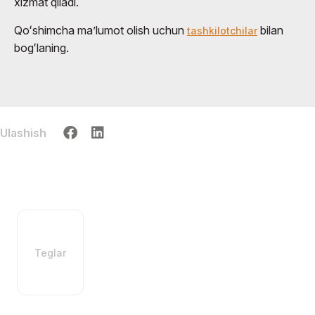
xizmat qiladi.
Qoʻshimcha maʼlumot olish uchun
bilan
tashkilotchilar
bogʻlaning.
Ulashish
Teglar