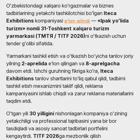
Oʻzbekistondagi xalqaro koʻrgazmalar va biznes
tadbirlarining yetakchi tashkilotchisi boʻlgan
Iteca
Exhibitions
kompaniyasi
—
«Ipak yoʻlida
eʼlon qilindi
turizm» nomli 31-Toshkent xalqaro turizm
yarmarkasi (ТМТЯ / TITF 2026)
ni oʻtkazish uchun
tender gʻolibi sifatida.
Yarmarkani tashkil etish va oʻtkazish boʻyicha tanlov joriy
yilning
2-aprelida
eʼlon qilingan va
8-aprelgacha
davom etdi. Ishchi guruhning fikriga koʻra,
Iteca
Exhibitions
tanlov shartlarini toʻliq qabul qildi, tadbirni
tashkil etish mexanizmini taklif qildi, reklama
kampaniyasini ishlab chiqdi va zarur reklama materiallarini
taqdim etdi.
Oʻtgan yili
30 yilligini
nishonlagan kompaniya oʻzining
yetakchiligi va professional tajribasini yana bir bor
tasdiqladi va asosiy sanoat tadbirlari portfelini
kengaytirdi.
TITF 2026
ga mezbonlik qilish