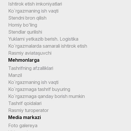
Ishtirok etish imkoniyatlari
Ko`rgazmaning ish vaqti
Stendni bron qilish
Homiy bo'ling
Stendlar qurilishi
Yuklarni yetkazib berish. Logistika
Ko`rgazmalarda samarali ishtirok etish
Rasmiy aviataşuvchi
Mehmonlarga
Tashrifning afzalliklari
Manzil
Ko`rgazmaning ish vaqti
Ko`rgazmaga tashrif buyuring
Ko`rgazmaga qanday borish mumkin
Tashrif qoidalari
Rasmiy turoperator
Media markazi
Foto galereya